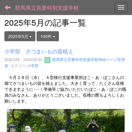
群馬県立吾妻特別支援学校
Toggl
2025年5月の記事一覧
2025年5月
100件
小学部 さつまいもの苗植え
投稿日時 : 2025/05/30
群馬県立吾妻特別支援学校Webページ管理
者
カテゴリ:
小学部
５月２８日（水）、Ａ型移行支援事業所ぽこ・あ・ぽこさんの
畑でさつまいもの苗を植えました。大きく育って、たくさん収穫
できますように･･･！準備等ご協力いただいたぽこ・あ・ぽこの職
員のみなさん、ありがとうございました。収穫の際もよろしくお
願いします。