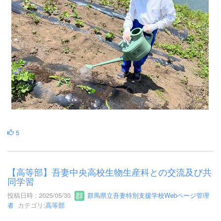
5
【高等部】吾妻中央高校生物生産科との交流及び共
同学習
投稿日時 : 2025/05/30
群馬県立吾妻特別支援学校Webページ管理
者
カテゴリ:
高等部