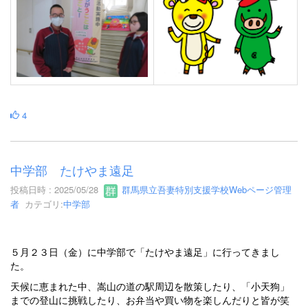
4
中学部 たけやま遠足
投稿日時 : 2025/05/28
群馬県立吾妻特別支援学校Webページ管理
者
カテゴリ:
中学部
５月２３日（金）に中学部で「たけやま遠足」に行ってきまし
た。
天候に恵まれた中、嵩山の道の駅周辺を散策したり、「小天狗」
までの登山に挑戦したり、お弁当や買い物を楽しんだりと皆が笑