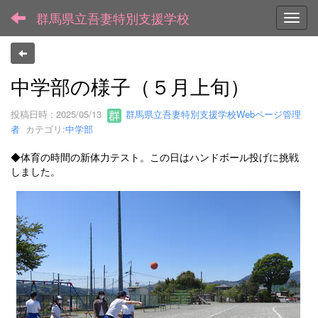
群馬県立吾妻特別支援学校
Toggl
中学部の様子（５月上旬）
投稿日時 : 2025/05/13
群馬県立吾妻特別支援学校Webページ管理
者
カテゴリ:
中学部
◆体育の時間の新体力テスト。この日はハンドボール投げに挑戦
しました。