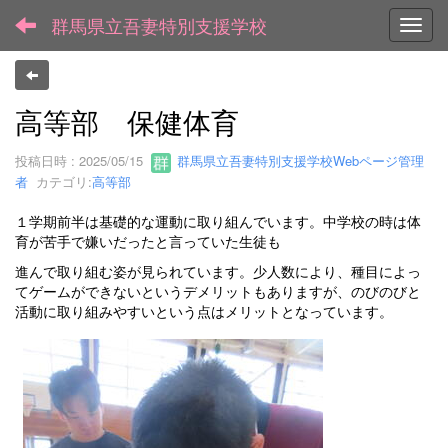
群馬県立吾妻特別支援学校
Toggl
高等部 保健体育
投稿日時 : 2025/05/15
群馬県立吾妻特別支援学校Webページ管理
者
カテゴリ:
高等部
１学期前半は基礎的な運動に取り組んでいます。中学校の時は体
育が苦手で嫌いだったと言っていた生徒も
進んで取り組む姿が見られています。少人数により、種目によっ
てゲームができないというデメリットもありますが、のびのびと
活動に取り組みやすいという点はメリットとなっています。