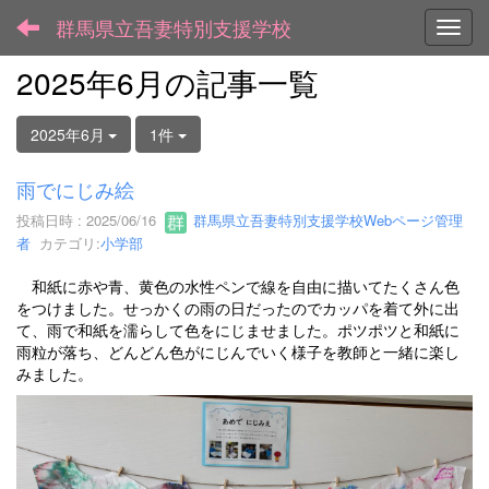
群馬県立吾妻特別支援学校
Toggl
2025年6月の記事一覧
2025年6月
1件
雨でにじみ絵
投稿日時 : 2025/06/16
群馬県立吾妻特別支援学校Webページ管理
者
カテゴリ:
小学部
和紙に赤や青、黄色の水性ペンで線を自由に描いてたくさん色
をつけました。せっかくの雨の日だったのでカッパを着て外に出
て、雨で和紙を濡らして色をにじませました。ポツポツと和紙に
雨粒が落ち、どんどん色がにじんでいく様子を教師と一緒に楽し
みました。