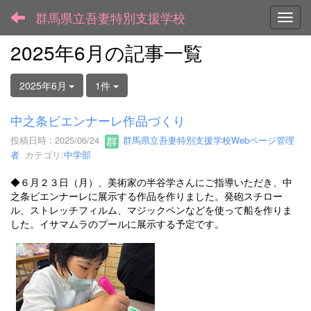
群馬県立吾妻特別支援学校
Toggl
2025年6月の記事一覧
2025年6月
1件
中之条ビエンナーレ作品づくり
投稿日時 : 2025/06/24
群馬県立吾妻特別支援学校Webページ管理
者
カテゴリ:
中学部
◆６月２３日（月）、美術家の半谷学さんにご指導いただき、中
之条ビエンナーレに展示する作品を作りました。発砲スチロー
ル、ストレッチフィルム、マジックペンなどを使って船を作りま
した。イサマムラのプールに展示する予定です。