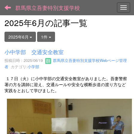
群馬県立吾妻特別支援学校
Toggl
2025年6月の記事一覧
2025年6月
1件
小中学部 交通安全教室
投稿日時 : 2025/06/19
群馬県立吾妻特別支援学校Webページ管理
者
カテゴリ:
小学部
１７日（火）に小中学部の交通安全教室がありました。吾妻警察
署の方を講師に迎え、交通ルールや安全な横断歩道の渡り方など
実践をとおして学びました。