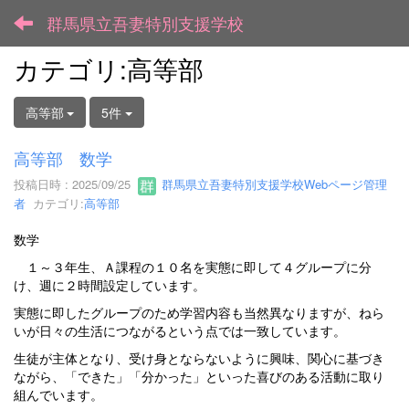
群馬県立吾妻特別支援学校
カテゴリ:高等部
高等部
5件
高等部 数学
投稿日時 : 2025/09/25
群馬県立吾妻特別支援学校Webページ管理
者
カテゴリ:
高等部
数学
１～３年生、Ａ課程の１０名を実態に即して４グループに分
け、週に２時間設定しています。
実態に即したグループのため学習内容も当然異なりますが、ねら
いが日々の生活につながるという点では一致しています。
生徒が主体となり、受け身とならないように興味、関心に基づき
ながら、「できた」「分かった」といった喜びのある活動に取り
組んでいます。