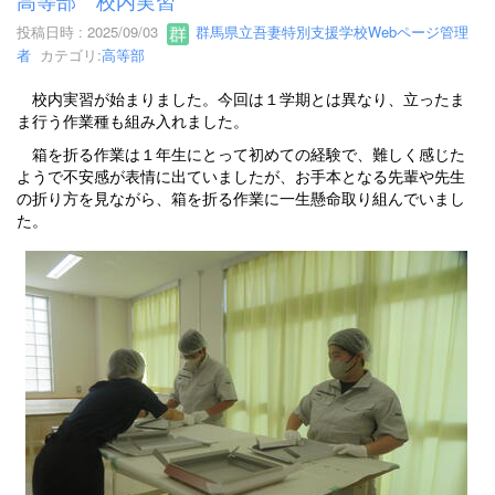
高等部 校内実習
投稿日時 : 2025/09/03
群馬県立吾妻特別支援学校Webページ管理
者
カテゴリ:
高等部
校内実習が始まりました。今回は１学期とは異なり、立ったま
ま行う作業種も組み入れました。
箱を折る作業は１年生にとって初めての経験で、難しく感じた
ようで不安感が表情に出ていましたが、お手本となる先輩や先生
の折り方を見ながら、箱を折る作業に一生懸命取り組んでいまし
た。