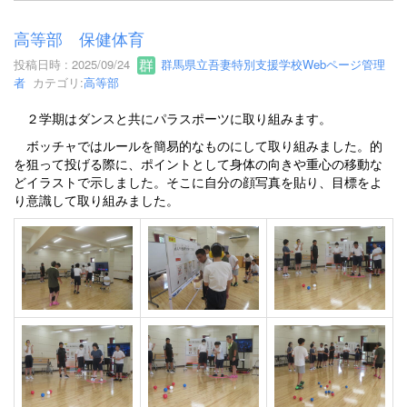
高等部 保健体育
投稿日時 : 2025/09/24
群馬県立吾妻特別支援学校Webページ管理
者
カテゴリ:
高等部
２学期はダンスと共にパラスポーツに取り組みます。
ボッチャではルールを簡易的なものにして取り組みました。的
を狙って投げる際に、ポイントとして身体の向きや重心の移動な
どイラストで示しました。そこに自分の顔写真を貼り、目標をよ
り意識して取り組みました。