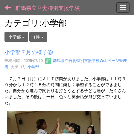
群馬県立吾妻特別支援学校
Toggl
カテゴリ:小学部
小学部
1件
小学部７月の様子⑥
投稿日時 : 2025/07/10
群馬県立吾妻特別支援学校Webページ管理
者
カテゴリ:
小学部
７月７日（月）にＡＬＴ訪問がありました。小学部は１１時３
０分から１２時１５分の時間に楽しく学習することができまし
た。自分から進んで関わりを持とうとする子ども達が、たくさん
いました。その後は、一日、色々な英会話が飛び交っていまし
た。