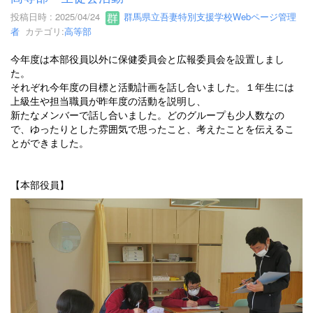
投稿日時 : 2025/04/24
群馬県立吾妻特別支援学校Webページ管理
者
カテゴリ:
高等部
今年度は本部役員以外に保健委員会と広報委員会を設置しまし
た。
それぞれ今年度の目標と活動計画を話し合いました。１年生には
上級生や担当職員が昨年度の活動を説明し、
新たなメンバーで話し合いました。どのグループも少人数なの
で、ゆったりとした雰囲気で思ったこと、考えたことを伝えるこ
とができました。
【本部役員】