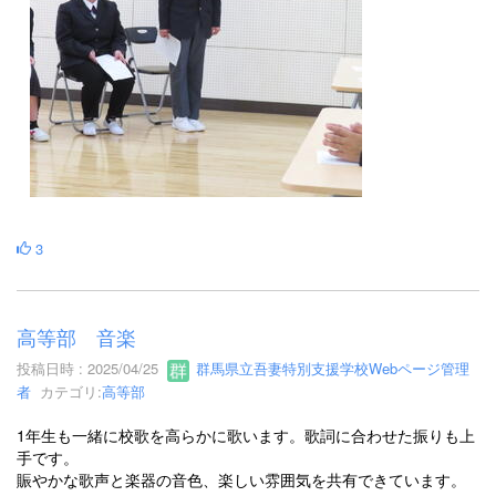
3
高等部 音楽
投稿日時 : 2025/04/25
群馬県立吾妻特別支援学校Webページ管理
者
カテゴリ:
高等部
1年生も一緒に校歌を高らかに歌います。歌詞に合わせた振りも上
手です。
賑やかな歌声と楽器の音色、楽しい雰囲気を共有できています。