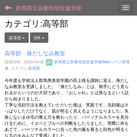
群馬県立吾妻特別支援学校
Toggl
カテゴリ:高等部
高等部
5件
高等部 身だしなみ教室
投稿日時 : 2025/04/28
群馬県立吾妻特別支援学校Webページ管理
者
カテゴリ:
高等部
今年度も学校法人群馬県美容学園の田上様を講師に迎え、身だし
なみ教室を受講しました。『身だしなみ』とは、相手にどう見ら
れるかというのが大切であり、『おしゃれ』とは異なるという話
から始まりました。
丁寧な洗顔方法を教えていただいた後は、実践です。洗顔後はさ
っぱりしただけでなく、肌が明るく見えるようになりました。失
敗しないまゆ毛の整え方を教わったり、パーソナルカラーを見分
けるために、イエベとブルベの判断をしたりました。実際に布を
あてて、パーソナルカラーに合った色の服を着ると顔色が明るく
なるのをみんなで実感しました。