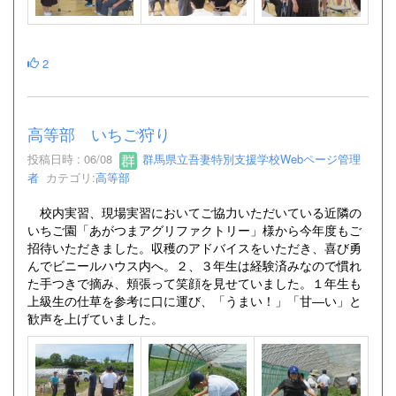
2
高等部 いちご狩り
投稿日時 : 06/08
群馬県立吾妻特別支援学校Webページ管理
者
カテゴリ:
高等部
校内実習、現場実習においてご協力いただいている近隣の
いちご園「あがつまアグリファクトリー」様から今年度もご
招待いただきました。収穫のアドバイスをいただき、喜び勇
んでビニールハウス内へ。２、３年生は経験済みなので慣れ
た手つきで摘み、頬張って笑顔を見せていました。１年生も
上級生の仕草を参考に口に運び、「うまい！」「甘―い」と
歓声を上げていました。