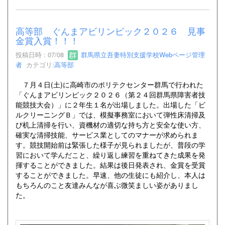
高等部 ぐんまアビリンピック２０２６ 見事
金賞入賞！！！
投稿日時 : 07/08
群馬県立吾妻特別支援学校Webページ管理
者
カテゴリ:
高等部
７月４日(土)に高崎市のポリテクセンター群馬で行われた
「ぐんまアビリンピック２０２６（第２４回群馬県障害者技
能競技大会）」に２年生１名が出場しました。出場した「ビ
ルクリーニングＢ」では、模擬事務室において弾性床清掃及
び机上清掃を行い、資機材の適切な持ち方と安全な使い方、
確実な清掃技能、サービス業としてのマナーが求められま
す。競技開始前は緊張した様子が見られましたが、普段の学
習において学んだこと、繰り返し練習を重ねてきた成果を発
揮することができました。結果は後日発表され、金賞を受賞
することができました。早速、他の生徒にも紹介し、本人は
もちろんのこと友達みんなが喜ぶ微笑ましい姿がありまし
た。