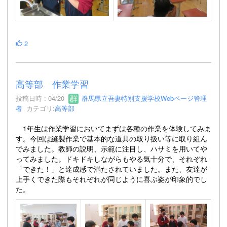
2
高等部 作業学習
投稿日時 : 04/20
群馬県立吾妻特別支援学校Webページ管理
者
カテゴリ:
高等部
1年生は作業学習においてまずは各種の作業を体験してみま
す。今回は縫製作業で基本的な道具の取り扱い等に取り組ん
でみました。教師の説明、示範に注目し、ハサミを用いてや
ってみました。ドキドキしながらもやる気十分で、それぞれ
「できた！」と達成感で満たされていました。また、友達が
上手くできた際もそれぞれが同じように喜ぶ姿が印象的でし
た。