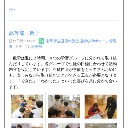
1
高等部 数学
投稿日時 : 05/12
群馬県立吾妻特別支援学校Webページ管理
者
カテゴリ:
高等部
数学は週に２時間、４つの学習グループに分かれて取り組
んだりしています。各グループで生徒の目標に合わせて活動
内容を設定しています。生徒自身が意欲をもって学ぶために
も、楽しみながら取り組むことができる工夫が必要となりま
す。「できた」「わかった」といった喜びを共に分かち合い
ます。