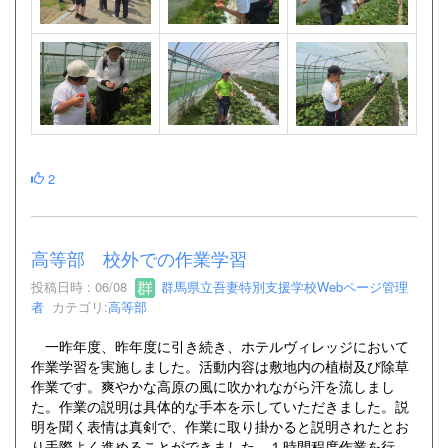
2
高等部 校外での作業学習
投稿日時 : 06/08
群馬県立吾妻特別支援学校Webページ管理
者
カテゴリ:
高等部
一昨年度、昨年度に引き続き、ホテルヴィレッジにおいて
作業学習を実施しました。活動内容は敷地内の植樹及び除草
作業です。爽やかな高原の風に吹かれながら汗を流しまし
た。作業の説明は具体的な手本を示していただきました。説
明を聞く表情は真剣で、作業に取り掛かると説明されたとお
り手際よく進めることができました。１時間程度作業を行