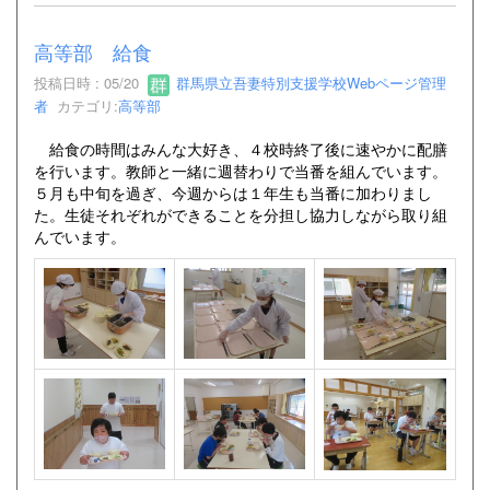
高等部 給食
投稿日時 : 05/20
群馬県立吾妻特別支援学校Webページ管理
者
カテゴリ:
高等部
給食の時間はみんな大好き、４校時終了後に速やかに配膳
を行います。教師と一緒に週替わりで当番を組んでいます。
５月も中旬を過ぎ、今週からは１年生も当番に加わりまし
た。生徒それぞれができることを分担し協力しながら取り組
んでいます。