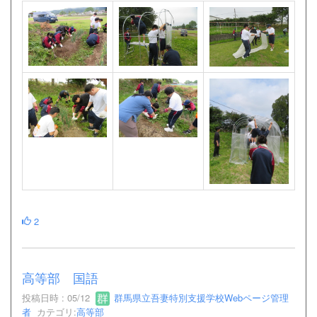
2
高等部 国語
投稿日時 : 05/12
群馬県立吾妻特別支援学校Webページ管理
者
カテゴリ:
高等部