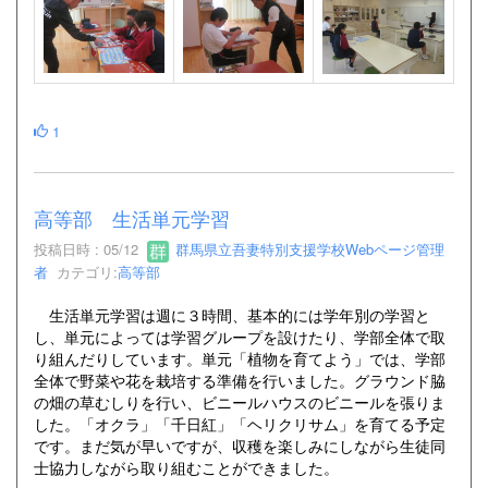
1
高等部 生活単元学習
投稿日時 : 05/12
群馬県立吾妻特別支援学校Webページ管理
者
カテゴリ:
高等部
生活単元学習は週に３時間、基本的には学年別の学習と
し、単元によっては学習グループを設けたり、学部全体で取
り組んだりしています。単元「植物を育てよう」では、学部
全体で野菜や花を栽培する準備を行いました。グラウンド脇
の畑の草むしりを行い、ビニールハウスのビニールを張りま
した。「オクラ」「千日紅」「ヘリクリサム」を育てる予定
です。まだ気が早いですが、収穫を楽しみにしながら生徒同
士協力しながら取り組むことができました。