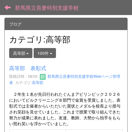
群馬県立吾妻特別支援学校
ブログ
カテゴリ:高等部
高等部
100件
高等部 表彰式
投稿日時 : 08/03
群馬県立吾妻特別支援学校Webページ管理
者
カテゴリ:
高等部
２年生１名が先日行われたぐんまアビリンピック２０２６
においてビルクリーニングＢ部門で金賞を受賞しました。表
彰式では主催者からいただいた賞状とメダルを校長より授与
され笑顔を見せていました。これまで授業で取り組んできた
努力が成果に表れました。友達、教師、大勢から拍手をもら
い照れ笑いを浮かべていました。