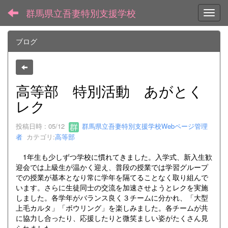
群馬県立吾妻特別支援学校
Toggl
ブログ
高等部 特別活動 あがとく
レク
投稿日時 : 05/12
群馬県立吾妻特別支援学校Webページ管理
者
カテゴリ:
高等部
1年生も少しずつ学校に慣れてきました。入学式、新入生歓
迎会では上級生が温かく迎え、普段の授業では学習グループ
での授業が基本となり常に学年を隔てることなく取り組んで
います。さらに生徒同士の交流を加速させようとレクを実施
しました。各学年がバランス良く３チームに分かれ、「大型
上毛カルタ」「ボウリング」を楽しみました。各チームが共
に協力し合ったり、応援したりと微笑ましい姿がたくさん見
られました。