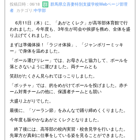
投稿日時 : 06/18
群馬県立吾妻特別支援学校Webページ管理
者
カテゴリ:
中学部
6月11日（木）に、「あがとくレク」が高等部体育館で行
われました。今年度も、3年生が司会や挨拶を務め、全体を盛
り上げてくれました。
まずは準備体操！「ラジオ体操」、「ジャンボリーミッキ
ー」で身体を温めました。
「ボール運びリレー」では、お母さんと協力して、ボールを
落とさないように運びました。両チームとも
笑顔がたくさん見られてほっこりしました。
「ボッチャ」では、的をめがけてボールを投げました。赤チ
ーム対青チームの他に、保護者チームとも競い
大盛り上がりでした。
最後に、「ソーラン節」をみんなで踊り締めくくりました。
今年度も賑やかなあがとくレクとなりました。
終了後には、高等部の校内実習・校舎見学を行いました。
先輩方が真剣に仕事をしている姿を見ることができました。