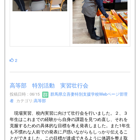
2
高等部 特別活動 実習壮行会
投稿日時 : 06/15
群馬県立吾妻特別支援学校Webページ管理
者
カテゴリ:
高等部
現場実習、校内実習に向けて壮行会を行いました。２、３
年生はこれまでの経験から自身の課題を見つめ直し、それを
克服するための具体的な目標を考え発表しました。また1年生
も不慣れな人前での発表に戸惑いながらもしっかり伝えるこ
とができました。この目標が達成できるように体調を整え取