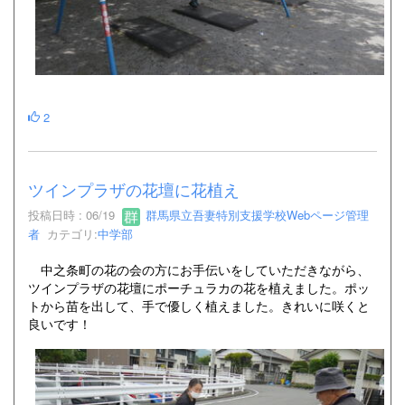
2
ツインプラザの花壇に花植え
投稿日時 : 06/19
群馬県立吾妻特別支援学校Webページ管理
者
カテゴリ:
中学部
中之条町の花の会の方にお手伝いをしていただきながら、
ツインプラザの花壇にポーチュラカの花を植えました。ポッ
トから苗を出して、手で優しく植えました。きれいに咲くと
良いです！