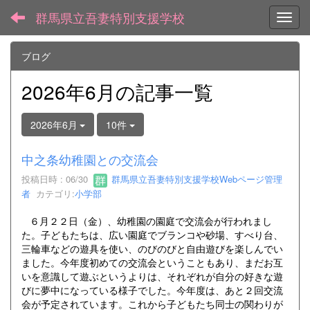
群馬県立吾妻特別支援学校
Toggl
ブログ
2026年6月の記事一覧
2026年6月
10件
中之条幼稚園との交流会
投稿日時 : 06/30
群馬県立吾妻特別支援学校Webページ管理
者
カテゴリ:
小学部
６月２２日（金）、幼稚園の園庭で交流会が行われまし
た。子どもたちは、広い園庭でブランコや砂場、すべり台、
三輪車などの遊具を使い、のびのびと自由遊びを楽しんでい
ました。今年度初めての交流会ということもあり、まだお互
いを意識して遊ぶというよりは、それぞれが自分の好きな遊
びに夢中になっている様子でした。今年度は、あと２回交流
会が予定されています。これから子どもたち同士の関わりが