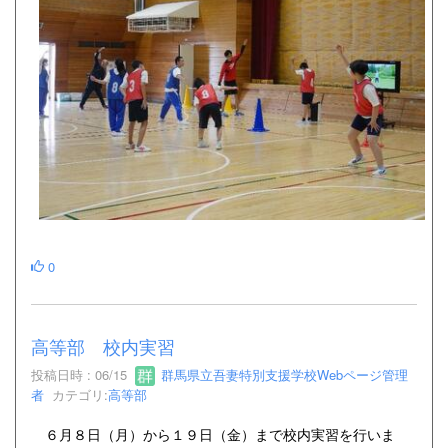
0
高等部 校内実習
投稿日時 : 06/15
群馬県立吾妻特別支援学校Webページ管理
者
カテゴリ:
高等部
６月８日（月）から１９日（金）まで校内実習を行いま