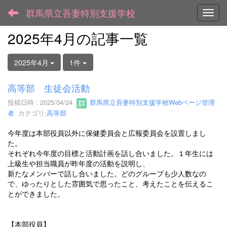
群馬県立吾妻特別支援学校
Toggl
2025年4月の記事一覧
2025年4月
1件
高等部 生徒会活動
投稿日時 : 2025/04/24
群馬県立吾妻特別支援学校Webページ管理
者
カテゴリ:
高等部
今年度は本部役員以外に保健委員会と広報委員会を設置しまし
た。
それぞれ今年度の目標と活動計画を話し合いました。１年生には
上級生や担当職員が昨年度の活動を説明し、
新たなメンバーで話し合いました。どのグループも少人数なの
で、ゆったりとした雰囲気で思ったこと、考えたことを伝えるこ
とができました。
【本部役員】