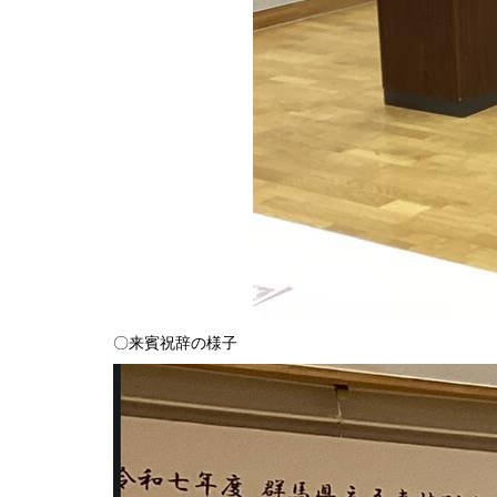
〇来賓祝辞の様子