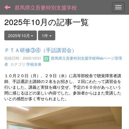
群馬県立吾妻特別支援学校
Toggl
2025年10月の記事一覧
2025年10月
1件
ＰＴＡ研修③④（手話講習会）
投稿日時 : 2025/10/31
群馬県立吾妻特別支援学校Webページ管理
者
カテゴリ:
学校全体
１０月２０日（月）、２９日（水）に高等部校舎で聴覚障害者講
師、手話通訳士講師の２名をお招きし、２回にわたって講習会を
行いました。講義と実技を織り交ぜ、予定の６０分があっという
間に感じるほどの楽しい内容でした。参加者からはまた受講した
いとの感想が多く寄せられました。