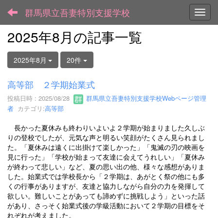
群馬県立吾妻特別支援学校
Toggl
2025年8月の記事一覧
2025年8月
20件
高等部 ２学期始業式
投稿日時 : 2025/08/28
群馬県立吾妻特別支援学校Webページ管理
者
カテゴリ:
高等部
長かった夏休みも終わりいよいよ２学期が始まりました久しぶ
りの登校でしたが、元気な声と明るい笑顔がたくさん見られまし
た。「夏休みは遠くに出掛けて楽しかった」「鬼滅の刃の映画を
見に行った」「学校が始まって友達に会えてうれしい」「夏休み
が終わって悲しい」など、夏の思い出の他、様々な感想がありま
した。始業式では学校長から「２学期は、あがとく祭の他にも多
くの行事がありますが、友達と協力しながら自分の力を発揮して
欲しい。難しいことがあっても諦めずに挑戦しよう」といった話
があり、さっそく始業式後の学級活動において２学期の目標をそ
れぞれが考えました。