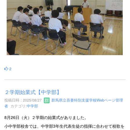
2
２学期始業式【中学部】
投稿日時 : 2025/08/27
群馬県立吾妻特別支援学校Webページ管理
者
カテゴリ:
中学部
8月26日（火）２学期の始業式がありました。
小中学部校舎では、中学部3年生代表生徒の指揮に合わせて校歌を