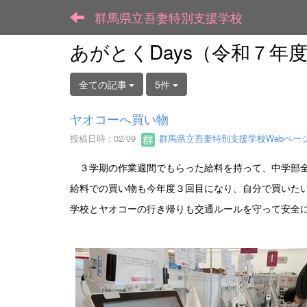
群馬県立吾妻特別支援学校
あがとくDays（令和７年
全ての記事
5件
ヤオコーへ買い物
投稿日時 : 02/09
群馬県立吾妻特別支援学校Webペー
３学期の作業週間でもらった給料を持って、中学部全
給料での買い物も今年度３回目になり、自分で買いた
学校とヤオコーの行き帰りも交通ルールを守って安全