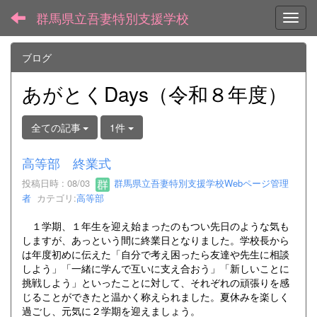
群馬県立吾妻特別支援学校
Toggl
ブログ
あがとくDays（令和８年度）
全ての記事
1件
高等部 終業式
投稿日時 : 08/03
群馬県立吾妻特別支援学校Webページ管理
者
カテゴリ:
高等部
１学期、１年生を迎え始まったのもつい先日のような気も
しますが、あっという間に終業日となりました。学校長から
は年度初めに伝えた「自分で考え困ったら友達や先生に相談
しよう」「一緒に学んで互いに支え合おう」「新しいことに
挑戦しよう」といったことに対して、それぞれの頑張りを感
じることができたと温かく称えられました。夏休みを楽しく
過ごし、元気に２学期を迎えましょう。