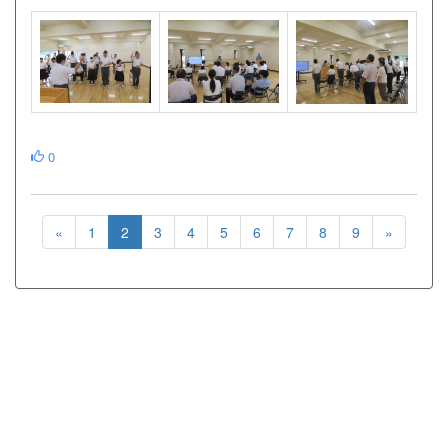
0
«
1
2
3
4
5
6
7
8
9
»