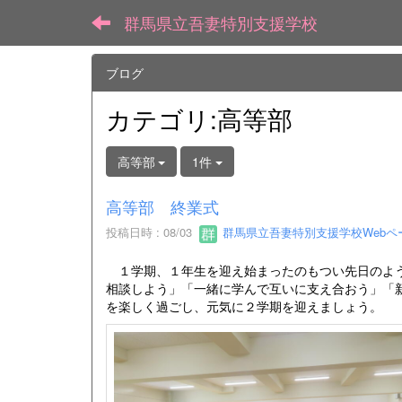
群馬県立吾妻特別支援学校
ブログ
カテゴリ:高等部
高等部
1件
高等部 終業式
投稿日時 : 08/03
群馬県立吾妻特別支援学校Webペ
１学期、１年生を迎え始まったのもつい先日のよう
相談しよう」「一緒に学んで互いに支え合おう」「
を楽しく過ごし、元気に２学期を迎えましょう。