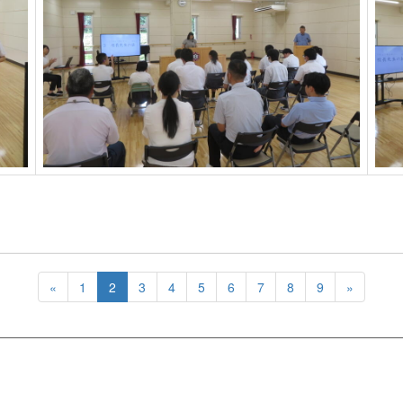
«
1
2
3
4
5
6
7
8
9
»