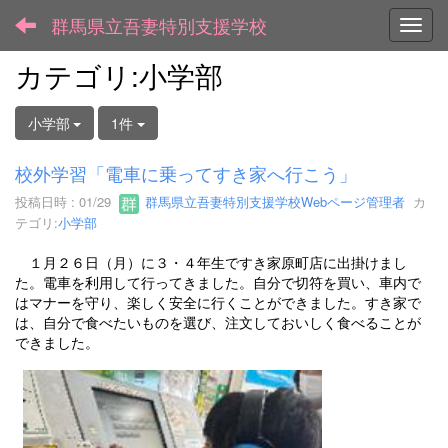
群馬県立吾妻特別支援学校
Toggl
カテゴリ:小学部
小学部
1件
校外学習「電車に乗ってすき家へ行こう」
投稿日時 : 01/29
群馬県立吾妻特別支援学校Webページ管理者
カ
テゴリ:
小学部
１月２６日（月）に３・４年生ですき家原町店に出掛けまし
た。電車を利用して行ってきました。自分で切符を買い、車内で
はマナーを守り、楽しく安全に行くことができました。すき家で
は、自分で食べたいものを選び、注文しておいしく食べることが
できました。