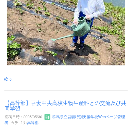
5
【高等部】吾妻中央高校生物生産科との交流及び共
同学習
投稿日時 : 2025/05/30
群馬県立吾妻特別支援学校Webページ管理
者
カテゴリ:
高等部