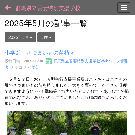
群馬県立吾妻特別支援学校
Toggl
2025年5月の記事一覧
2025年5月
5件
小学部 さつまいもの苗植え
投稿日時 : 2025/05/30
群馬県立吾妻特別支援学校Webページ管理
者
カテゴリ:
小学部
５月２８日（水）、Ａ型移行支援事業所ぽこ・あ・ぽこさんの
畑でさつまいもの苗を植えました。大きく育って、たくさん収穫
できますように･･･！準備等ご協力いただいたぽこ・あ・ぽこの職
員のみなさん、ありがとうございました。収穫の際もよろしくお
願いします。