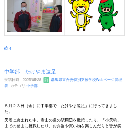
4
中学部 たけやま遠足
投稿日時 : 2025/05/28
群馬県立吾妻特別支援学校Webページ管理
者
カテゴリ:
中学部
５月２３日（金）に中学部で「たけやま遠足」に行ってきまし
た。
天候に恵まれた中、嵩山の道の駅周辺を散策したり、「小天狗」
までの登山に挑戦したり、お弁当や買い物を楽しんだりと皆が笑