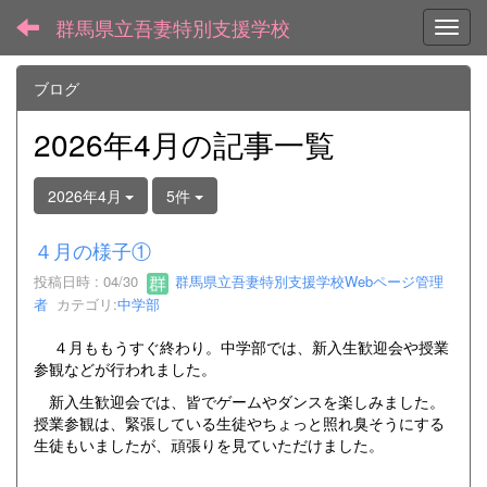
群馬県立吾妻特別支援学校
Toggl
ブログ
2026年4月の記事一覧
2026年4月
5件
４月の様子①
投稿日時 : 04/30
群馬県立吾妻特別支援学校Webページ管理
者
カテゴリ:
中学部
４月ももうすぐ終わり。中学部では、新入生歓迎会や授業
参観などが行われました。
新入生歓迎会では、皆でゲームやダンスを楽しみました。
授業参観は、緊張している生徒やちょっと照れ臭そうにする
生徒もいましたが、頑張りを見ていただけました。