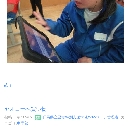
1
ヤオコーへ買い物
投稿日時 : 02/09
群馬県立吾妻特別支援学校Webページ管理者
カ
テゴリ:
中学部