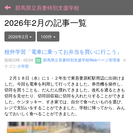
群馬県立吾妻特別支援学校
2026年2月の記事一覧
2026年2月
100件
校外学習「電車に乗ってお弁当を買いに行こう」
投稿日時 : 02/24
群馬県立吾妻特別支援学校Webページ管理者
カ
テゴリ:
小学部
２月１８日（水）に１・２年生で東吾妻原町駅周辺に出掛けま
した。今回も電車を利用して行ってきました。券売機を操作し、
切符を買うことも、だんだん慣れてきました。改札を通るときも
切符を見せたり、切符回収箱に切符を入れたりすることができま
した。ケンタッキー、すき家では、自分で食べたいものを選び、
レジで支払いをすることができました。学校に帰ってから、みん
なでおいしく食べることができました。