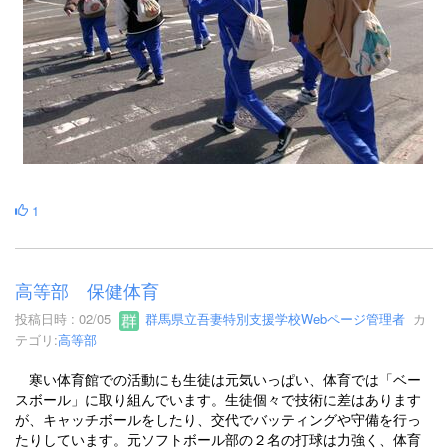
1
高等部 保健体育
投稿日時 : 02/05
群馬県立吾妻特別支援学校Webページ管理者
カ
テゴリ:
高等部
寒い体育館での活動にも生徒は元気いっぱい、体育では「ベー
スボール」に取り組んでいます。生徒個々で技術に差はあります
が、キャッチボールをしたり、交代でバッティングや守備を行っ
たりしています。元ソフトボール部の２名の打球は力強く、体育