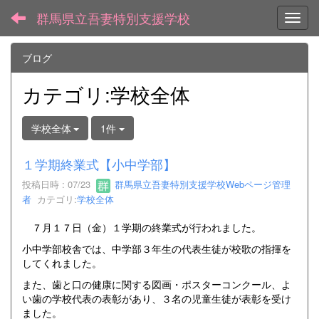
群馬県立吾妻特別支援学校
Toggl
ブログ
カテゴリ:学校全体
学校全体
1件
１学期終業式【小中学部】
投稿日時 : 07/23
群馬県立吾妻特別支援学校Webページ管理
者
カテゴリ:
学校全体
７月１７日（金）１学期の終業式が行われました。
小中学部校舎では、中学部３年生の代表生徒が校歌の指揮を
してくれました。
また、歯と口の健康に関する図画・ポスターコンクール、よ
い歯の学校代表の表彰があり、３名の児童生徒が表彰を受け
ました。