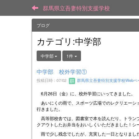
群馬県立吾妻特別支援学校
ブログ
カテゴリ:中学部
中学部
1件
中学部 校外学習①
投稿日時 : 07/02
群馬県立吾妻特別支援学校Webペ
6月26日（金）に、校外学習にいってきました。
あいにくの雨で、スポーツ広場でのレクリエーショ
行きました。
高等部校舎では、図書室で本を読んだり、トランプ
クアウトしたお弁当をおいしくいただきました！シ
雨で少し残念でしたが、充実した一日となりまし