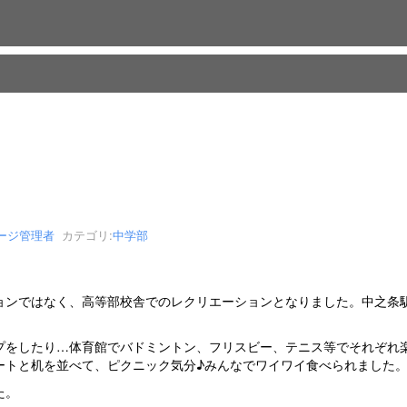
ージ管理者
カテゴリ:
中学部
ンではなく、高等部校舎でのレクリエーションとなりました。中之条
をしたり…体育館でバドミントン、フリスビー、テニス等でそれぞれ
ートと机を並べて、ピクニック気分♪みんなでワイワイ食べられました
た。