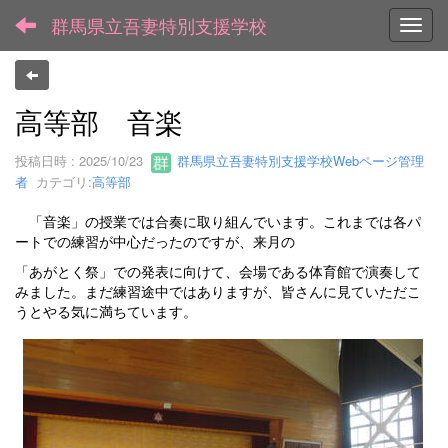
群馬県立吾妻特別支援学校
Toggl
高等部 音楽
投稿日時 : 2025/10/23
群馬県立吾妻特別支援学校Webページ管理
者
カテゴリ:
高等部
「音楽」の授業では合奏に取り組んでいます。これまでは各パ
ートでの練習が中心だったのですが、来月の
「あがとく祭」での発表に向けて、会場である体育館で演奏して
みました。まだ練習途中ではありますが、皆さんに見ていただこ
うとやる気に満ちています。