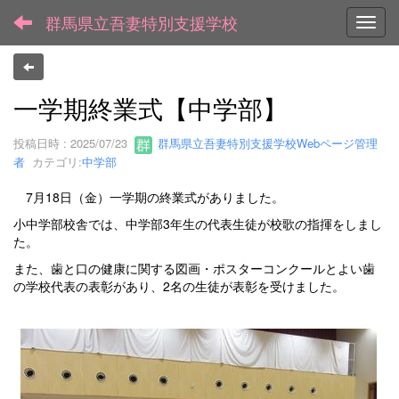
群馬県立吾妻特別支援学校
Toggl
一学期終業式【中学部】
投稿日時 : 2025/07/23
群馬県立吾妻特別支援学校Webページ管理
者
カテゴリ:
中学部
7月18日（金）一学期の終業式がありました。
小中学部校舎では、中学部3年生の代表生徒が校歌の指揮をしまし
た。
また、歯と口の健康に関する図画・ポスターコンクールとよい歯
の学校代表の表彰があり、2名の生徒が表彰を受けました。