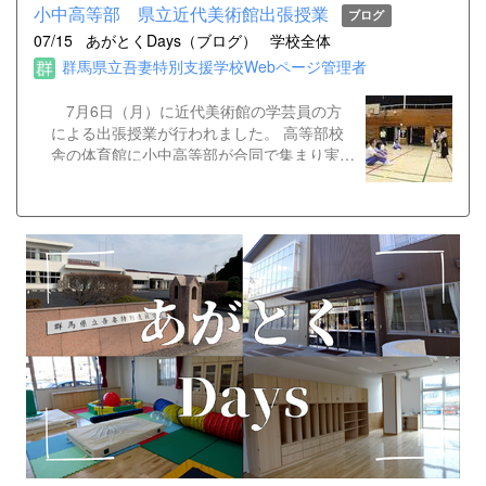
小中高等部 県立近代美術館出張授業
ブログ
07/15
あがとくDays（ブログ）
学校全体
群馬県立吾妻特別支援学校Webページ管理者
7月6日（月）に近代美術館の学芸員の方
による出張授業が行われました。 高等部校
舎の体育館に小中高等部が合同で集まり実施
されました。 今回で3回目ということもあ
り、児童・生徒は見通しを持って、リラック
スして取り組むことができました。 《鑑賞
する前に》 学芸員の方のお話を聞くことか
ら授業が始まりました。 《鑑賞風
景》 壁面に貼った絵を見てまねっこをしま
した。 大きく体を動かしたり、動物の鳴き
まねをしたりしました。 《作成風
景》 いろいろな色の三角形を並べたり、は
さみで折り紙や色画用紙を好きな形に切って
貼ったりして、思い思いの作品を作りまし
た。 《閉会式》 できた作品を床にし
いたプラダンの上に並べ、みんなで鑑賞しま
した。自分の作品を見せながら、頑張ったこ
とや絵の説明についてうれしそうに発表する