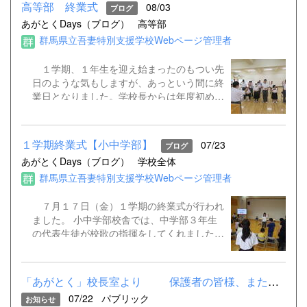
高等部 終業式
08/03
ブログ
友達、教師、大勢から拍手をもらい照れ笑い
あがとくDays（ブログ）
高等部
を浮かべていました。
群馬県立吾妻特別支援学校Webページ管理者
１学期、１年生を迎え始まったのもつい先
日のような気もしますが、あっという間に終
業日となりました。学校長からは年度初めに
伝えた「自分で考え困ったら友達や先生に相
談しよう」「一緒に学んで互いに支え合お
う」「新しいことに挑戦しよう」といったこ
１学期終業式【小中学部】
07/23
ブログ
とに対して、それぞれの頑張りを感じること
あがとくDays（ブログ）
学校全体
ができたと温かく称えられました。夏休みを
群馬県立吾妻特別支援学校Webページ管理者
楽しく過ごし、元気に２学期を迎えましょ
う。
７月１７日（金）１学期の終業式が行われ
ました。 小中学部校舎では、中学部３年生
の代表生徒が校歌の指揮をしてくれました。
また、歯と口の健康に関する図画・ポスター
コンクール、よい歯の学校代表の表彰があ
り、３名の児童生徒が表彰を受けました。
「あがとく」校長室より 保護者の皆様、また、吾妻地域の本...
07/22
パブリック
お知らせ