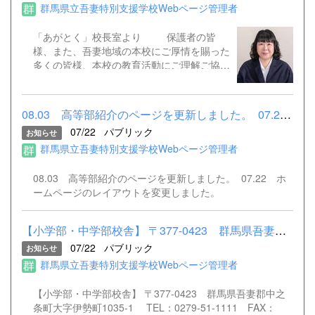
群馬県立吾妻特別支援学校Webページ管理者
「あがとく」校長室より 保護者の皆
様、また、吾妻地域の本校にご厚情を賜った
多くの皆様、本校の教育活動にご理解ご協力
を賜り、心から御礼申し上げます。 皆様の
お力のおかげで、無事１学期の終業日を本日
迎えることができます。 特に本校の保護
08.03 高等部紹介のページを更新しました。 07.22 ホームペー...
者の皆様には、我々教職員一同の教育活動を
07/22
パブリック
お知らせ
信頼していただき、毎日大切なお子様方を
群馬県立吾妻特別支援学校Webページ管理者
「あがとく」へ送り出していただき、改めて
お礼を申し上げます。 ４月に校長として
赴任して早くも４ヶ月が過ぎました。毎朝、
08.03 高等部紹介のページを更新しました。 07.22 ホ
無事に登校してくる児童生徒の元気な姿を目
ームページのレイアウトを変更しました。
にすると、私の心も元気満タンになりまし
た。時には、朝、元気がなくて困り顔で登校
【小学部・中学部校舎】 〒377-0423 群馬県吾妻郡中之条町大字伊...
してきた際は、「帰りまでには、きっとクラ
07/22
パブリック
ス担任や副担任の先生方が元気を注入してく
お知らせ
れるはず！」と心の中で念じました。案の
群馬県立吾妻特別支援学校Webページ管理者
定、帰りの時刻には、朝の困った顔は笑顔で
下校してくれました。 挨拶を覚えたり、
【小学部・中学部校舎】 〒377-0423 群馬県吾妻郡中之
一日の日程を確認したり、友達と作品を作っ
条町大字伊勢町1035-1 TEL：0279-51-1111 FAX：