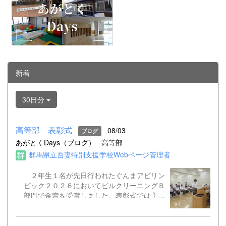
新着
30日分
高等部 表彰式
08/03
ブログ
あがとくDays（ブログ）
高等部
群馬県立吾妻特別支援学校Webページ管理者
２年生１名が先日行われたぐんまアビリン
ピック２０２６においてビルクリーニングＢ
部門で金賞を受賞しました。表彰式では主催
者からいただいた賞状とメダルを校長より授
与され笑顔を見せていました。これまで授業
で取り組んできた努力が成果に表れました。