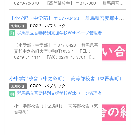
たり、勉強したり、野菜やお花を植えて面倒
0279-75-3701 【高等部校舎】 〒377-0801 群馬県吾妻
を見たり、水泳や水遊びをしたり、給食当番
郡東吾妻町原町192 TEL：0279-51-1117 FAX：0279-
をこなしたり、毎日が彼らの成長の姿を見る
51-1118 学校代表メール agatoku-snes@edu-g.gsn.ed.jp
【小学部・中学部】 〒377-0423 群馬県吾妻郡中之条町大字伊勢...
ことが出来る大切な場面でした。勿論、親身
07/22
パブリック
な寄り添いと彼らを「愛される人に育てる」
お知らせ
という情...
群馬県立吾妻特別支援学校Webページ管理者
【小学部・中学部】 〒377-0423 群馬県吾
妻郡中之条町大字伊勢町1035-1 TEL：
0279-51-1111 FAX：0279-75-3701 【高
等部】 〒377-0801 群馬県吾妻郡東吾妻町
原町192 TEL：0279-51-1117 FAX：
0279-51-1118 学校代表メール agatoku-
小中学部校舎（中之条町） 高等部校舎（東吾妻町）
snes@edu-g.gsn.ed.jp
07/22
パブリック
お知らせ
群馬県立吾妻特別支援学校Webページ管理者
小中学部校舎（中之条町） 高等部校舎（東
吾妻町）