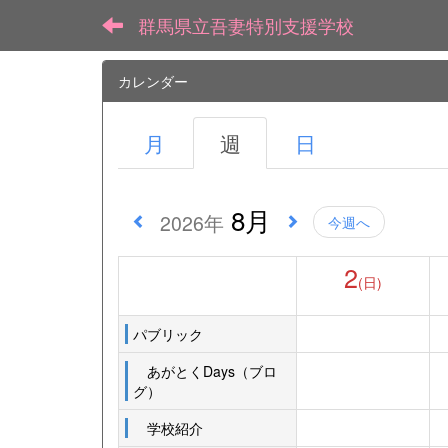
群馬県立吾妻特別支援学校
カレンダー
月
週
日
8月
2026年
今週へ
2
(日)
パブリック
あがとくDays（ブロ
グ）
学校紹介