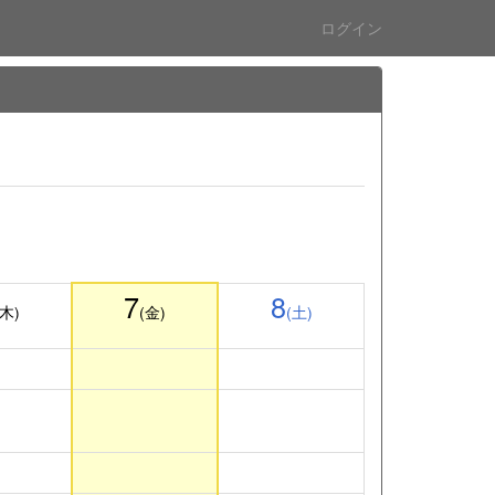
ログイン
7
8
(木)
(金)
(土)