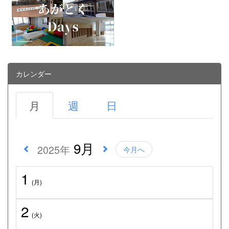
カレンダー
月
週
日
9月
2025年
今月へ
1
(月)
2
(火)